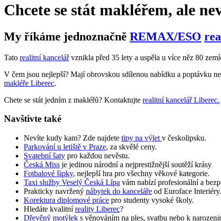
Chcete se stát makléřem, ale nev
My říkáme jednoznačně
REMAX/ESO
rea
Tato
realitní kancelář
vznikla před 35 lety a uspěla u více něz 80 zem
V čem jsou nejlepší? Mají obrovskou sdílenou nabídku a poptávku nemo
makléře Liberec
.
Chete se stát jedním z makléřů? Kontaktujte
realitní kancelář Liberec.
Navštivte také
Nevíte kudy kam? Zde najdete
tipy na výlet
v českolipsku.
Parkování u letiště v Praze
, za skvělé ceny.
Svatební šaty
pro každou nevěstu.
Česká Miss
je jedinou národní a nejprestižnější soutěží krásy
Fotbalové šipky
, nejlepší hra pro všechny věkové kategorie.
Taxi služby Veselý Česká Lípa
vám nabízí profesionální a bez
Prakticky navržený
nábytek do kanceláře
od Euroface Interiéry
Korektura diplomové práce
pro studenty vysoké školy.
Hledáte kvalitní
reality Liberec
?
Dřevěný motýlek
s věnováním na ples, svatbu nebo k narozen