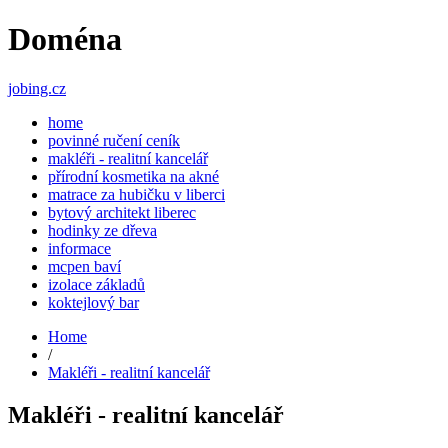
Doména
jobing.cz
home
povinné ručení ceník
makléři - realitní kancelář
přírodní kosmetika na akné
matrace za hubičku v liberci
bytový architekt liberec
hodinky ze dřeva
informace
mcpen baví
izolace základů
koktejlový bar
Home
/
Makléři - realitní kancelář
Makléři - realitní kancelář