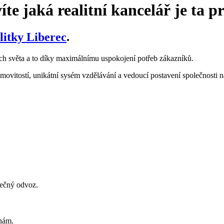
íte jaká realitní kancelář je ta p
litky Liberec
.
ích světa a to díky maximálnímu uspokojení potřeb zákazníků.
vitostí, unikátní sysém vzdělávání a vedoucí postavení společnosti na 
pečný odvoz.
.
inám.