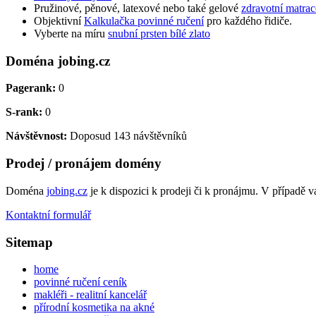
Pružinové, pěnové, latexové nebo také gelové
zdravotní matrac
Objektivní
Kalkulačka povinné ručení
pro každého řidiče.
Vyberte na míru
snubní prsten bílé zlato
Doména jobing.cz
Pagerank:
0
S-rank:
0
Návštěvnost:
Doposud 143 návštěvníků
Prodej / pronájem domény
Doména
jobing.cz
je k dispozici k prodeji či k pronájmu. V případě 
Kontaktní formulář
Sitemap
home
povinné ručení ceník
makléři - realitní kancelář
přírodní kosmetika na akné